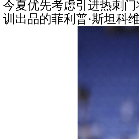
今夏优先考虑引进热刺门
训出品的菲利普·斯坦科